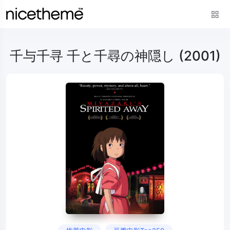
千与千寻 千と千尋の神隠し (2001)